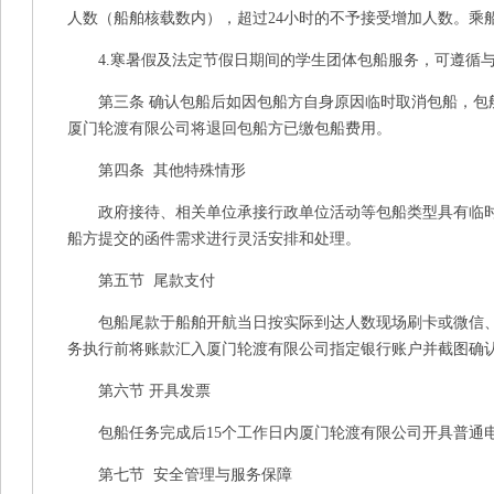
人数（船舶核载数内），超过24小时的不予接受增加人数。乘
4.寒暑假及法定节假日期间的学生团体包船服务，可遵循与
第三条 确认包船后如因包船方自身原因临时取消包船，包船
厦门轮渡有限公司将退回包船方已缴包船费用。
第四条 其他特殊情形
政府接待、相关单位承接行政单位活动等包船类型具有临时
船方提交的函件需求进行灵活安排和处理。
第五节 尾款支付
包船尾款于船舶开航当日按实际到达人数现场刷卡或微信、
务执行前将账款汇入厦门轮渡有限公司指定银行账户并截图确
第六节 开具发票
包船任务完成后15个工作日内厦门轮渡有限公司开具普通电
第七节 安全管理与服务保障