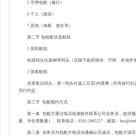
5.守押包船（银行）
6.个人（旅游）
7.其他（海葬、放生等）
第二节 包租船涉及航线
1.居民航线
轮渡码头往返钢琴码头（仅限于政府接待、守押、本地学
2.游客航线
东渡客运码头、第一码头往返三丘田/内厝澳（所有旅行社及
另行约定。
第三节 包船预约方式
第一条 包船方通过电话或者邮件联系公司业务员，提供预
量、半价票数量）。联系电话：0592-2085227，邮箱：
bzc@xmf
第二条 业务员与包船方电话沟通确认完成后，包船方填写