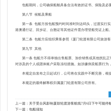
包船期间，公司确保船舶具备合法有效的证书、保险及必要
第八节 候船及乘船
第一条 包船方按包船预约时间准时到达码头，过渡实行实
港澳通行证、回乡证、台胞证等其他证件需办理登船凭证上船
第二条 包船方应组织乘客参照《厦门轮渡有限公司旅游客
第九节 其他
第一条 包船方不得单独出售船票、加价销售或其他扰乱正常
对涉及的个人或团体账户采取冻结措施。如涉嫌倒卖船票行为
本规定自发布之日起试行，公司将在实践中不断完善，根据
本规定的最终解释权归属厦门轮渡有限公司所有。
上一篇：
关于受台风影响厦鼓轮渡游客航线7月6日下午可能停
下一篇：
包船须知