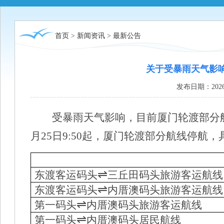
首页
>
新闻资讯
>
最新公告
关于受暴雨天气影
发布日期：2026
受暴雨天气影响，目前厦门轮渡部分
月
25
日
9
:
50
起
，
厦门轮渡部分航线停航
，
⇌
东渡客运码头
三丘田码头旅游客运航线
⇌
东渡客运码头
内厝澳码头旅游客运航线
⇌
第一码头
内厝澳码头旅游客运航线
⇌
第一码头
内厝澳码头居民航线