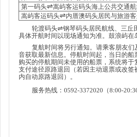
⇌
第一码头
嵩屿客运码头海上公共交通航
⇌
嵩屿客运码头
内厝澳码头居民与旅游客
轮渡码头
⇌钢琴码头居民航线、三丘
具体开航时间以现场通知为准。鼓浪屿在
复航时间将另行通知
。
请乘客朋友们
音获取最新信息。
停航时间起，当日的船
购买的停航
期间
未使用的船票，系统将于
支付途径原路退回（若因主动退票
或改签
内自动原路退回）。
服务热线
：
0592-3372020（8:00-20