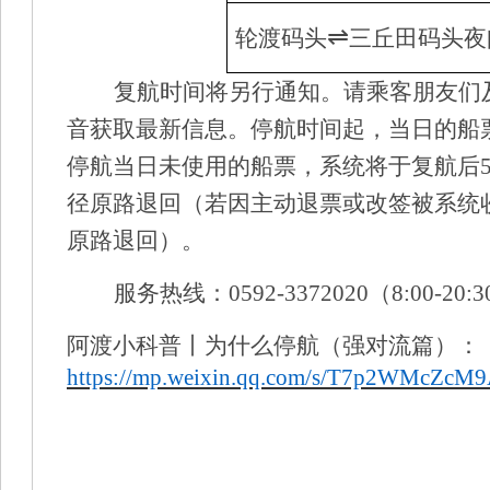
⇌
轮渡码头
三丘田码头夜
复航时间将另行通知。请乘客朋友们
音获取最新信息。
停航时间起，当日的船
停航当日未使用的船票，系统将于复航后
径原路退回（若因主动退票
或改签被系统
原路退回）。
服务热线
：
0592-3372020（8:00-20
阿渡小科普丨为什么停航（强对流篇）：
https://mp.weixin.qq.com/s/T7p2WMcZcM