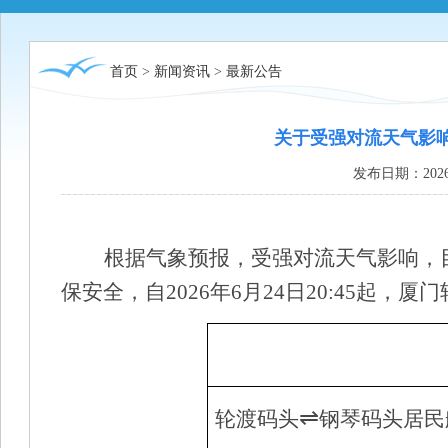
首页
>
新闻资讯
>
最新公告
关于受强对流天气影
发布日期：2026
根
据气象预报，
受
强对流天气影响
，
保安全，自
2026年
6
月
24
日
20
:
45
起
，
厦门
⇌
轮渡码头
钢琴码头居民