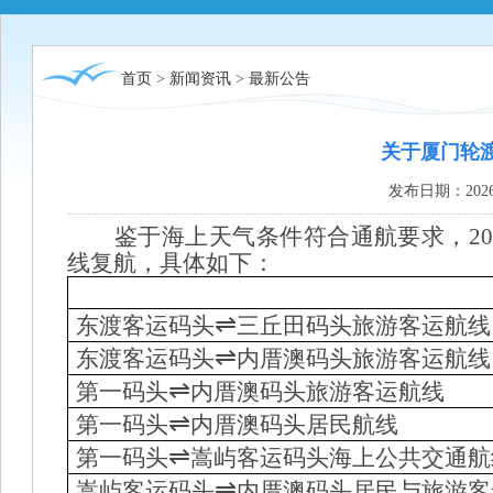
首页
>
新闻资讯
>
最新公告
关于厦门轮
发布日期：2026
鉴于
海上
天气条件
符合通航要求，
2
线复航
，具体如下：
⇌
东渡客运码头
三丘田码头旅游客运航线
⇌
东渡客运码头
内厝澳码头旅游客运航线
⇌
第一码头
内厝澳码头旅游客运航线
⇌
第一码头
内厝澳码头居民航线
⇌
第一码头
嵩屿客运码头海上公共交通航
⇌
嵩屿客运码头
内厝澳码头居民与旅游客